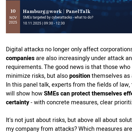
10
Hamburg@work | PanelTalk
SMEs targeted by cyberattacks - what to do?
NOV
2025
10.11.2025 | 09:30 - 12:30
Digital attacks no longer only affect corporation
companies
are also increasingly under attack a
requirements. The good news is that those who 
minimize risks, but also
position
themselves as
In this panel talk, experts from the fields of la
will show how
SMEs can protect themselves effect
certainty
- with concrete measures, clear prioriti
It's not just about risks, but above all about solu
my company from attacks? Which measures are w