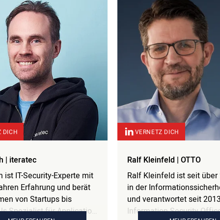
 DICH
VERNETZ DICH
h | iteratec
Ralf Kleinfeld | OTTO
h ist IT-Security-Experte mit
Ralf Kleinfeld ist seit übe
ahren Erfahrung und berät
in der Informationssicherhe
en von Startups bis
und verantwortet seit 2013
s Spezialist für Application
Information Security Office