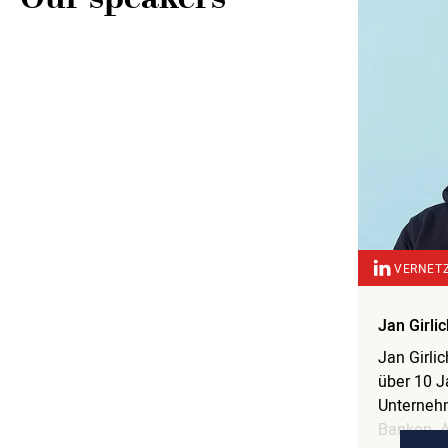
VERNETZ
Jan Girlic
Jan Girlic
über 10 J
Unternehm
Banken. Al