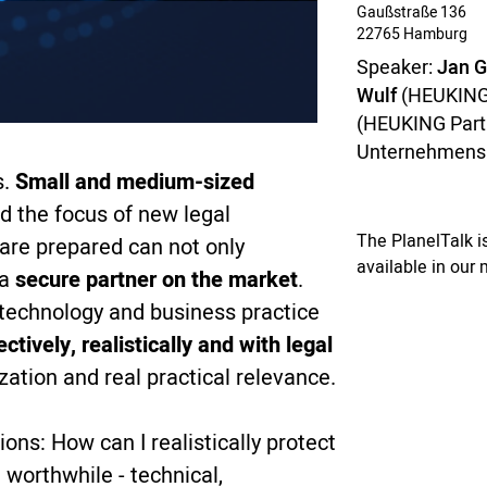
Gaußstraße 136
22765 Hamburg
Speaker:
Jan G
Wulf
(HEUKING
(HEUKING Par
Unternehmens
s.
Small and medium-sized
nd the focus of new legal
The PlanelTalk 
are prepared can not only
available in our 
 a
secure partner on the market
.
w, technology and business practice
ively, realistically and with legal
zation and real practical relevance.
tions: How can I realistically protect
orthwhile - technical,