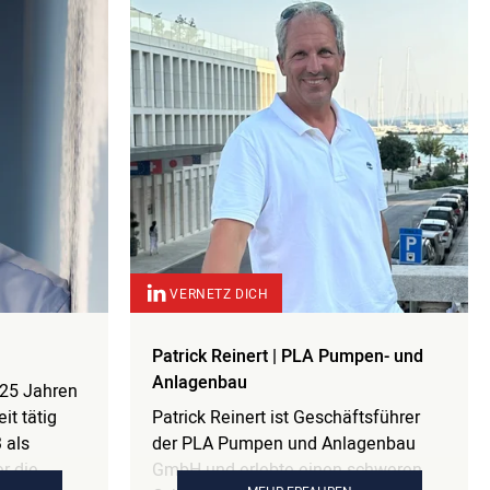
VERNETZ DICH
Patrick Reinert | PLA Pumpen- und
Anlagenbau
r 25 Jahren
it tätig
Patrick Reinert ist Geschäftsführer
 als
der PLA Pumpen und Anlagenbau
r die
GmbH und erlebte einen schweren