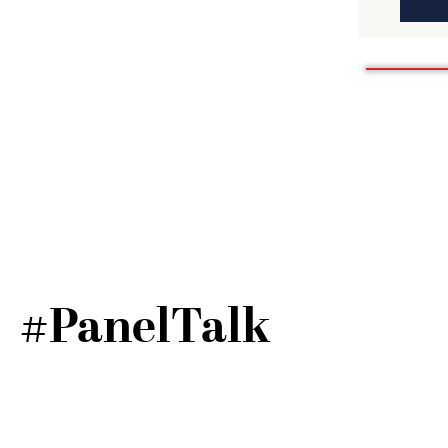
Security 
regulator
auch die 
Sicherhei
Regulierun
Sicherhe
auch umge
Statement:
(richtiger!
Regulieru
vergessen
Prüfung u
Systeme ü
#PanelTalk