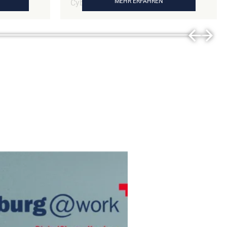
MEHR ERFAHREN
TTO GmbH &
Cyberangriff, bei dem alle
hnisches
Unternehmensdaten verschlüsselt
em Blick
wurden. Der Vorfall zeigte ihm
deutlich, wie real digitale Risiken sind
tschaft:
– und wie schnell Geschäftsführer in
Pflicht –
der Verantwortung stehen. Seitdem
t die
hat er die IT-Sicherheit im
 echten
Unternehmen grundlegend neu
n.
aufgestellt. In seinem Vortrag warnt
swerte und
er: Kein System ist sicher –
Wachstum
Prävention ist Pflicht. Statement:
s
"Kommen Sie nie in meine Lage –
beugen Sie vor, handeln Sie als
Unternehmer und treffen Sie
Vorkehrungen!"