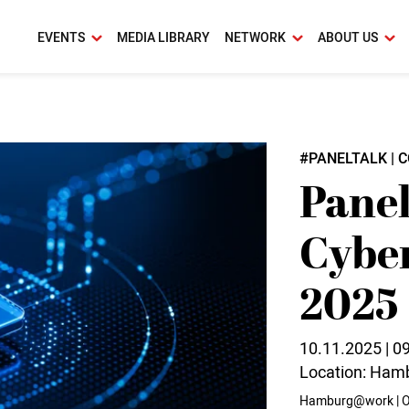
EVENTS
MEDIA LIBRARY
NETWORK
ABOUT US
#PANELTALK
C
Pane
Cyber
2025
10.11.2025 | 09
Location: Hamb
Hamburg@work | O