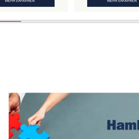
MEHR ERFAHREN
MEHR ERFAHREN
Audits kennt er sowohl
Security-Strategie der O
ische Anforderungen als
Co KGaA. Er verbindet tec
praktischen
Know-how mit strategisch
tslücken in IT-Systemen.
und setzt auf eine starke
g allein reicht nicht –
Sicherheitskultur. Seine Bo
itsmaßnahmen müssen
Cybersecurity ist mehr als 
setzt und geprüft werden.
sie schafft Vertrauen, stärk
 “Wir sollten vor lauter
Lieferkette und kann zum
)
Wettbewerbsvorteil werde
ngsanforderungen nicht
Statement: "Unternehmen
, Zeit und Budget für die
Supply-Chain schützen, 
nd Härtung unserer
treiben – Cybersecurity al
brig zu haben.”
Erfolgshebel!"