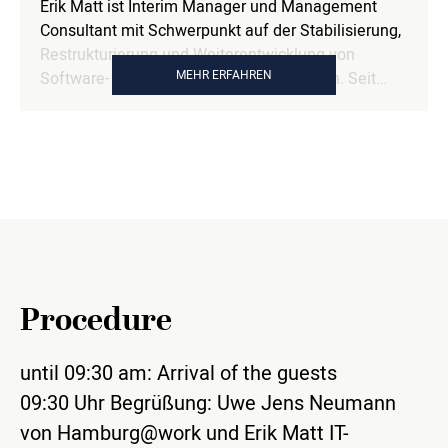
Erik Matt ist Interim Manager und Management
Consultant mit Schwerpunkt auf der Stabilisierung,
Restrukturierung und Weiterentwicklung von
MEHR ERFAHREN
Software- und Technologieorganisationen. Seit
rund 20 Jahren begleitet er Unternehmen in
Veränderungs- und Krisensituationen und
übernimmt dabei operative
Führungsverantwortung. Parallel engagiert er sich
im Bevölkerungsschutz und verbindet Erfahrungen
aus Einsatzführung und Unternehmenspraxis zu
praxistauglichen Führungsimpulsen.
Procedure
until 09:30 am: Arrival of the guests
09:30 Uhr Begrüßung: Uwe Jens Neumann
von Hamburg@work und Erik Matt IT-